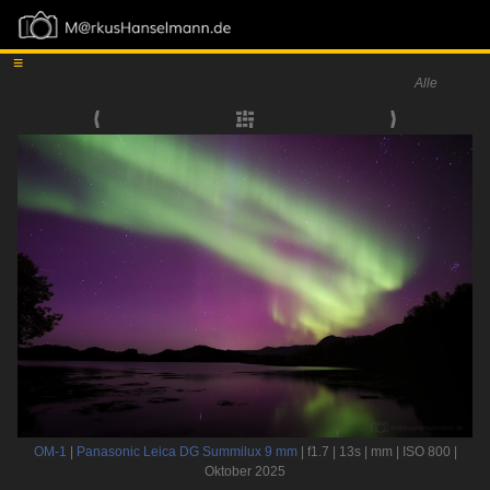
≡
Alle
OM-1
|
Panasonic Leica DG Summilux 9 mm
| f1.7 | 13s | mm | ISO 800 |
Oktober 2025