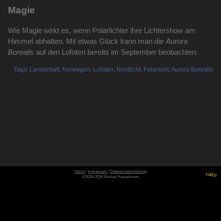
Magie
Wie Magie wirkt es, wenn Polarlichter ihre Lichtershow am
Himmel abhalten. Mit etwas Glück kann man die
Aurora
Borealis
auf den Lofoten bereits im September beobachten.
Tags
:
Landschaft
,
Norwegen
,
Lofoten
,
Nordlicht
,
Polarlicht
,
Aurora Borealis
Home
/
Impressum
/
Datenschutzerklärung
©2019-2026 Markus Hanselmann