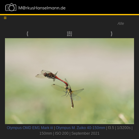
≡
Alle
Olympus OMD EM1 Mark iii
|
Olympus M. Zuiko 40-150mm
| f3.5 | 1/3200s |
150mm | ISO 200 | September 2021