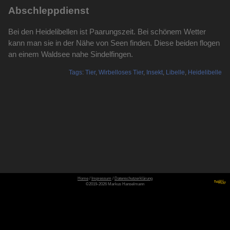
Abschleppdienst
Bei den Heidelibellen ist Paarungszeit. Bei schönem Wetter
kann man sie in der Nähe von Seen finden. Diese beiden flogen
an einem Waldsee nahe Sindelfingen.
Tags
:
Tier
,
Wirbelloses Tier
,
Insekt
,
Libelle
,
Heidelibelle
Home
/
Impressum
/
Datenschutzerklärung
©2019-2026 Markus Hanselmann