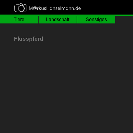
≡
Tiere
Landschaft
Sonstiges
Flusspferd